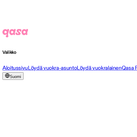
Valikko
Aloitussivu
Löydä vuokra-asunto
Löydä vuokralainen
Qasa 
Suomi