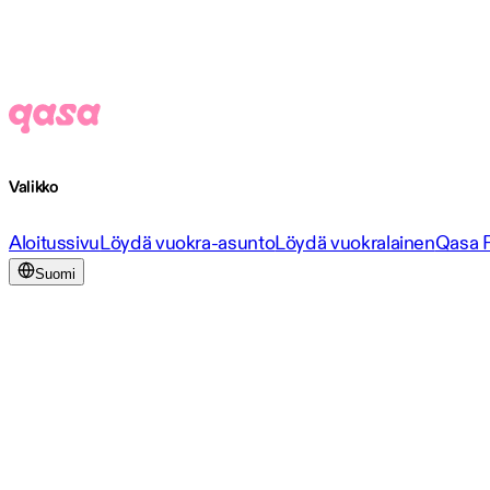
Valikko
Aloitussivu
Löydä vuokra-asunto
Löydä vuokralainen
Qasa 
Suomi