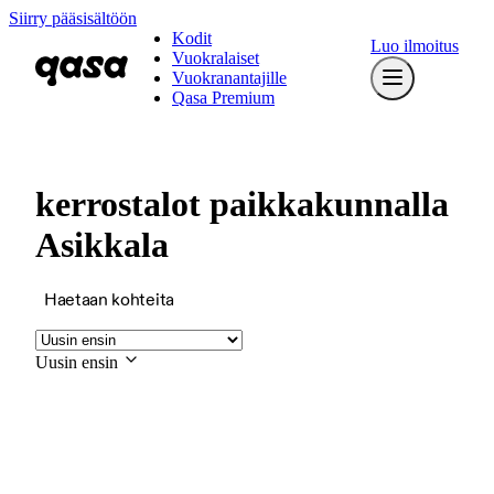
Siirry pääsisältöön
Kodit
Luo ilmoitus
Vuokralaiset
Vuokranantajille
Qasa Premium
kerrostalot paikkakunnalla
Asikkala
Haetaan kohteita
Uusin ensin