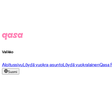
Valikko
Aloitussivu
Löydä vuokra-asunto
Löydä vuokralainen
Qasa 
Suomi