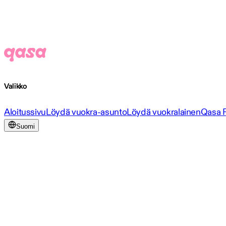
Valikko
Aloitussivu
Löydä vuokra-asunto
Löydä vuokralainen
Qasa 
Suomi