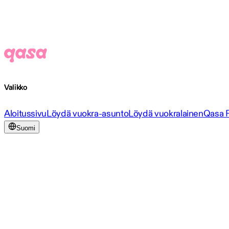
Valikko
Aloitussivu
Löydä vuokra-asunto
Löydä vuokralainen
Qasa 
Suomi