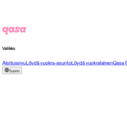
Valikko
Aloitussivu
Löydä vuokra-asunto
Löydä vuokralainen
Qasa 
Suomi