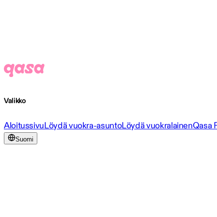
Valikko
Aloitussivu
Löydä vuokra-asunto
Löydä vuokralainen
Qasa 
Suomi