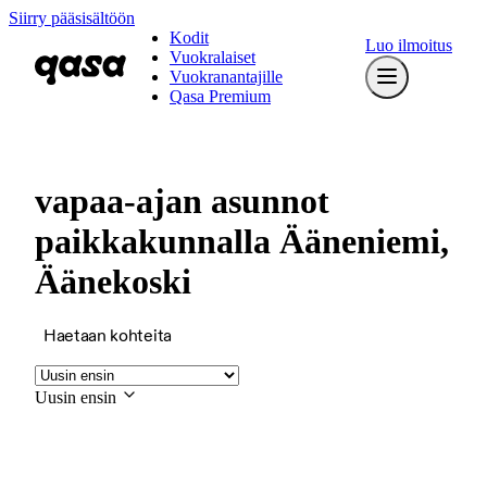
Siirry pääsisältöön
Kodit
Luo ilmoitus
Vuokralaiset
Vuokranantajille
Qasa Premium
vapaa-ajan asunnot
paikkakunnalla Ääneniemi,
Äänekoski
Haetaan kohteita
Uusin ensin