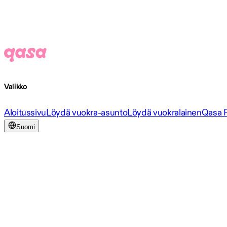
Valikko
Aloitussivu
Löydä vuokra-asunto
Löydä vuokralainen
Qasa 
Suomi