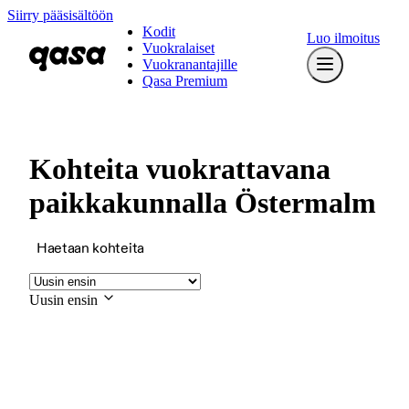
Siirry pääsisältöön
Kodit
Luo ilmoitus
Vuokralaiset
Vuokranantajille
Qasa Premium
Kohteita vuokrattavana
paikkakunnalla Östermalm
Haetaan kohteita
Uusin ensin