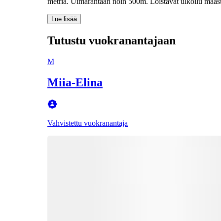
metriä. Uimarantaan noin 500m. Loistavat ulkoilu maasto
Lue lisää
Tutustu vuokranantajaan
M
Miia-Elina
Vahvistettu vuokranantaja