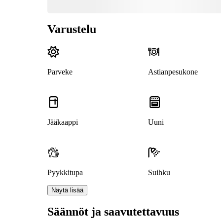
Varustelu
Parveke
Astianpesukone
Jääkaappi
Uuni
Pyykkitupa
Suihku
Näytä lisää
Säännöt ja saavutettavuus