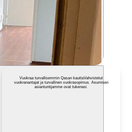
Vuokraa turvallisemmin Qasan kautta
Vahvistetut
vuokranantajat ja turvallinen vuokrasopimus. Asumisen
asiantuntijamme ovat tukenasi.