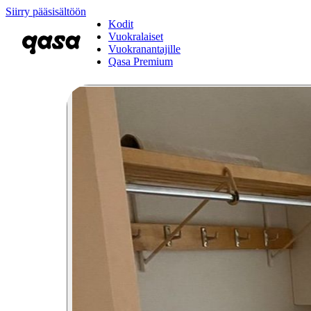
Siirry pääsisältöön
Kodit
Vuokralaiset
Vuokranantajille
Qasa Premium