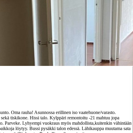
unto. Oma rauha! Asunnossa erillinen iso vaatehuone/varasto.
sekä tiskikone. Hissi talo. Kylppäri remontoitu -21 mahtuu jopa
 talo. Parveke. Lyhyempi vuokraus myös mahdollista,kuitenkin vähintään
paikkoja löytyy. Bussi pysäkki talon edessä. Lähikauppa muutama sata