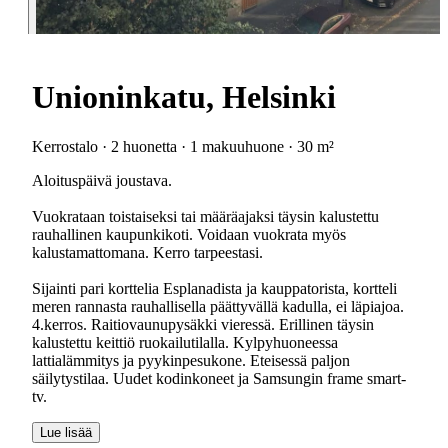
Unioninkatu, Helsinki
Kerrostalo · 2 huonetta · 1 makuuhuone · 30 m²
Aloituspäivä joustava.
Vuokrataan toistaiseksi tai määräajaksi täysin kalustettu
rauhallinen kaupunkikoti. Voidaan vuokrata myös
kalustamattomana. Kerro tarpeestasi.
Sijainti pari korttelia Esplanadista ja kauppatorista, kortteli
meren rannasta rauhallisella päättyvällä kadulla, ei läpiajoa.
4.kerros. Raitiovaunupysäkki vieressä. Erillinen täysin
kalustettu keittiö ruokailutilalla. Kylpyhuoneessa
lattialämmitys ja pyykinpesukone. Eteisessä paljon
säilytystilaa. Uudet kodinkoneet ja Samsungin frame smart-
tv.
Lue lisää