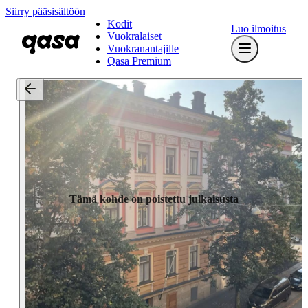
Siirry pääsisältöön
Kodit
Luo ilmoitus
Vuokralaiset
Vuokranantajille
Qasa Premium
Tämä kohde on poistettu julkaisusta