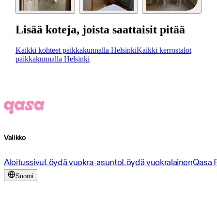
Lisää koteja, joista saattaisit pitää
Kaikki kohteet paikkakunnalla Helsinki
Kaikki kerrostalot
paikkakunnalla Helsinki
Valikko
Aloitussivu
Löydä vuokra-asunto
Löydä vuokralainen
Qasa 
Suomi