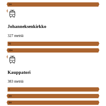
2H
Johanneksenkirkko
327 metriä
10
10H
Kauppatori
383 metriä
2
2H
9H