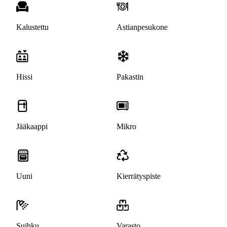
Kalustettu
Astianpesukone
Hissi
Pakastin
Jääkaappi
Mikro
Uuni
Kierrätyspiste
Suihku
Varasto