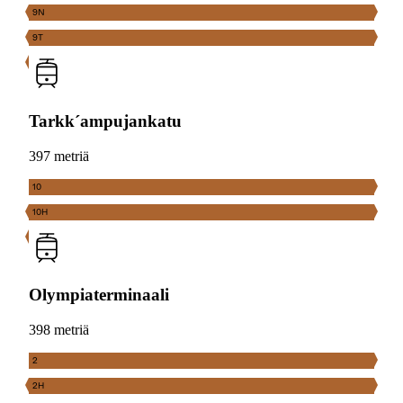
9N
9T
Tarkk´ampujankatu
397 metriä
10
10H
Olympiaterminaali
398 metriä
2
2H