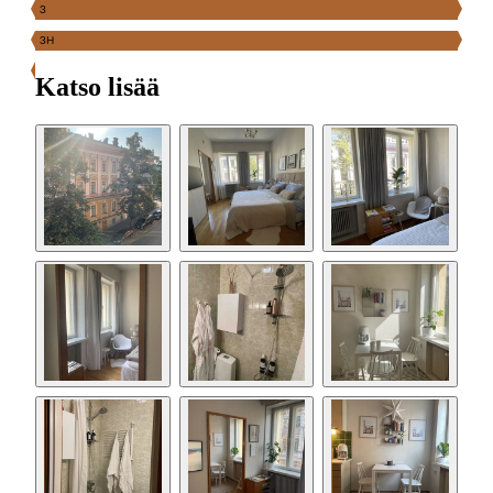
3
3H
Katso lisää