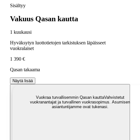
Sisältyy
Vakuus Qasan kautta
1 kuukausi
Hyväksytyn luottotietojen tarkistuksen läpäisseet
vuokralaiset
1 390 €
Qasan takaama
Näytä lisää
Vuokraa turvallisemmin Qasan kautta
Vahvistetut
vuokranantajat ja turvallinen vuokrasopimus. Asumisen
asiantuntijamme ovat tukenasi.