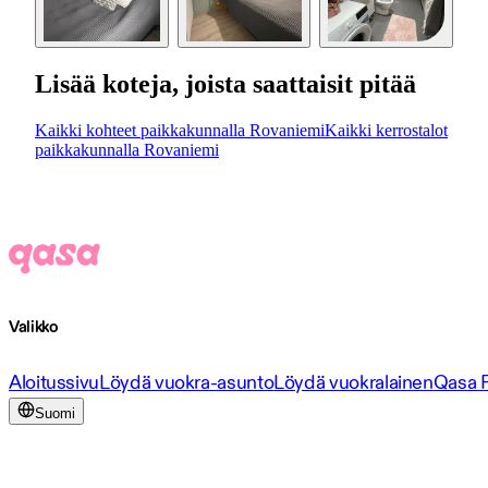
Lisää koteja, joista saattaisit pitää
Kaikki kohteet paikkakunnalla Rovaniemi
Kaikki kerrostalot
paikkakunnalla Rovaniemi
Valikko
Aloitussivu
Löydä vuokra-asunto
Löydä vuokralainen
Qasa 
Suomi