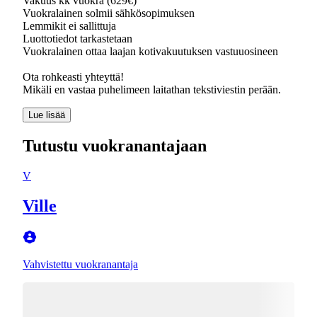
Vakuus kk vuokra (629€)
Vuokralainen solmii sähkösopimuksen
Lemmikit ei sallittuja
Luottotiedot tarkastetaan
Vuokralainen ottaa laajan kotivakuutuksen vastuuosineen
Ota rohkeasti yhteyttä!
Mikäli en vastaa puhelimeen laitathan tekstiviestin perään.
Lue lisää
Tutustu vuokranantajaan
V
Ville
Vahvistettu vuokranantaja