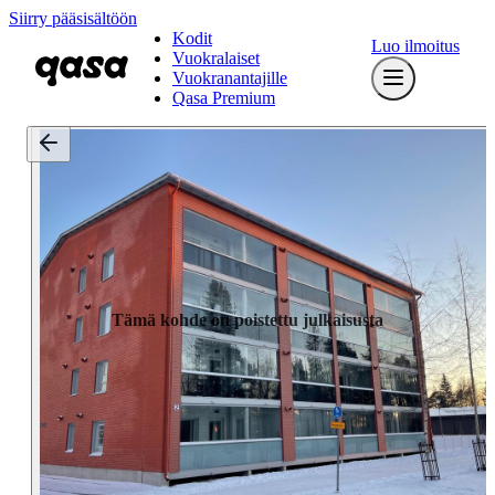
Siirry pääsisältöön
Kodit
Luo ilmoitus
Vuokralaiset
Vuokranantajille
Qasa Premium
Tämä kohde on poistettu julkaisusta