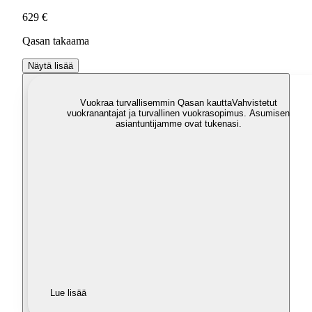
629 €
Qasan takaama
Näytä lisää
Vuokraa turvallisemmin Qasan kautta
Vahvistetut
vuokranantajat ja turvallinen vuokrasopimus. Asumisen
asiantuntijamme ovat tukenasi.
Lue lisää