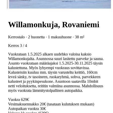
Willamonkuja, Rovaniemi
Kerrostalo · 2 huonetta · 1 makuuhuone · 38 m²
Kerros 3 / 4
Vuokrataan 1.5.2025 alkaen uudehko valoisa kaksio
Willamonkujalta. Asunnossa suuri lasitettu parveke ja sauna.
Asunto vuokrataan määräajaksi 1.5.2025-30.11.2025 täysin
kalustettuna. Myös lyhyempi vuokraus sovittavissa.
Kalusteisiin kuuluu mm. täysin varusteltu keittiö, 160cm
leveä sänky, tv tasoineen, ruokaryhmä, sohva, parvekkeen
kalusteet ja pyykinpesukone. Asuntoon saatavilla 10mbit
netti veloituksetta, reititin valmiina asunnossa. Mahdollisuus
myös vuokrata lämmitystolpallinen autopaikka.
Vuokra 629€
Vesimaksuennakko 20€ (tasataan kulutuksen mukaan)
Autopaikan vuokra 30€