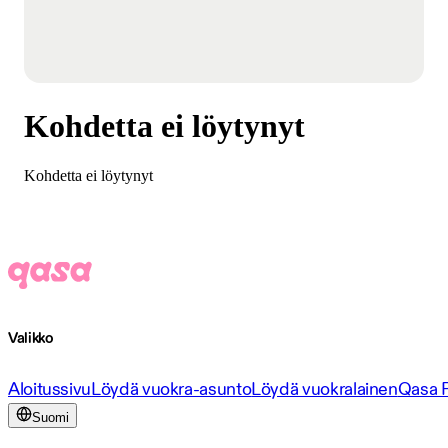
Kohdetta ei löytynyt
Kohdetta ei löytynyt
Valikko
Aloitussivu
Löydä vuokra-asunto
Löydä vuokralainen
Qasa 
Suomi