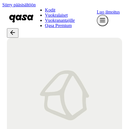
Siirry pääsisältöön
Kodit
Luo ilmoitus
Vuokralaiset
Vuokranantajille
Qasa Premium