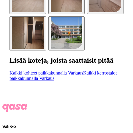
Lisää koteja, joista saattaisit pitää
Kaikki kohteet paikkakunnalla Varkaus
Kaikki kerrostalot
paikkakunnalla Varkaus
Valikko