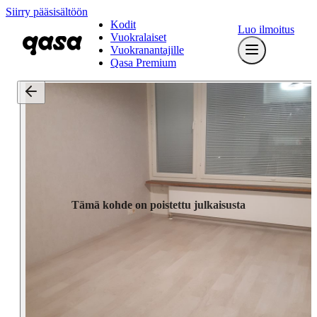
Siirry pääsisältöön
Kodit
Luo ilmoitus
Vuokralaiset
Vuokranantajille
Qasa Premium
Tämä kohde on poistettu julkaisusta