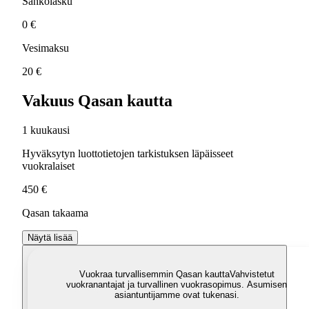
Sähkölasku
0 €
Vesimaksu
20 €
Vakuus Qasan kautta
1 kuukausi
Hyväksytyn luottotietojen tarkistuksen läpäisseet
vuokralaiset
450 €
Qasan takaama
Näytä lisää
Vuokraa turvallisemmin Qasan kautta
Vahvistetut
vuokranantajat ja turvallinen vuokrasopimus. Asumisen
asiantuntijamme ovat tukenasi.