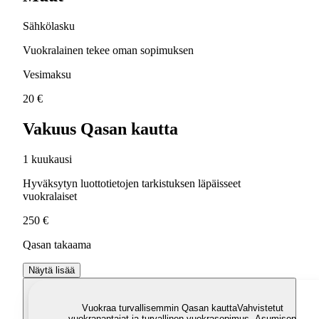
Sähkölasku
Vuokralainen tekee oman sopimuksen
Vesimaksu
20 €
Vakuus Qasan kautta
1 kuukausi
Hyväksytyn luottotietojen tarkistuksen läpäisseet
vuokralaiset
250 €
Qasan takaama
Näytä lisää
Vuokraa turvallisemmin Qasan kautta
Vahvistetut
vuokranantajat ja turvallinen vuokrasopimus. Asumisen