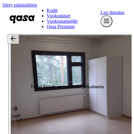
Siirry pääsisältöön
Kodit
Luo ilmoitus
Vuokralaiset
Vuokranantajille
Qasa Premium
Tämä kohde on poistettu julkaisusta