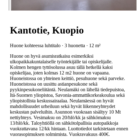
Kantotie, Kuopio
Huone kohteessa luhtitalo · 3 huonetta · 12 m²
Huone on hyvä asumisratkaisu esimerkiksi
ulkopaikkakuntalaiselle työntekijälle tai opiskelijalle.
Kolmen hengen tyttösolussa asuu tällä hetkellä kaksi
opiskelijaa, joten kolmas 12 m2 huone on vapaana.
Huoneistossa on yhteinen keittiö, pesuhuone sekä parveke.
Huoneistossa on uusittu astianpesukone sekä
pyykinpesukoneliitäntä. Neulamäki on lähellä tiedepuistoa,
Itä-Suomen yliopistoa, Savonia-ammattikorkeakoulua sekä
yliopistollista keskussairaalaa. Neulamäessä on hyvät
mahdollisuudet urheiluun sekä hyvät liikenneyhteydet
keskustan palveluihin. Asunnon vuokraan sisältyy 10 Mt
nettiyhteys. Vesimaksu on 20/hlö/kk ja sähkömaksu
13/hlö/kk. Taloyhtiöllä on sähkötolpallisia autopaikkoja
vuokrattavana 12/kk hintaan. Luottotiedot tarkistetaan ennen
vuorasopimuksen solmimista. Vuokravakuus 400€.