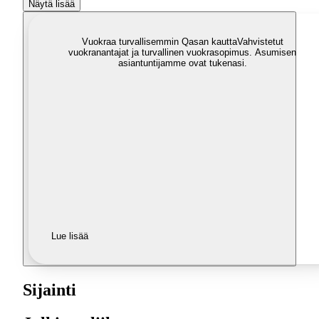
Näytä lisää
Vuokraa turvallisemmin Qasan kautta
Vahvistetut
vuokranantajat ja turvallinen vuokrasopimus. Asumisen
asiantuntijamme ovat tukenasi.
Lue lisää
Sijainti