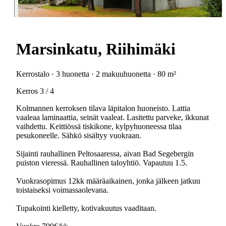
Marsinkatu, Riihimäki
Kerrostalo · 3 huonetta · 2 makuuhuonetta · 80 m²
Kerros 3 / 4
Kolmannen kerroksen tilava läpitalon huoneisto. Lattia
vaaleaa laminaattia, seinät vaaleat. Lasitettu parveke, ikkunat
vaihdettu. Keittiössä tiskikone, kylpyhuoneessa tilaa
pesukoneelle. Sähkö sisältyy vuokraan.
Sijainti rauhallinen Peltosaaressa, aivan Bad Segebergin
puiston vieressä. Rauhallinen taloyhtiö. Vapautuu 1.5.
Vuokrasopimus 12kk määräaikainen, jonka jälkeen jatkuu
toistaiseksi voimassaolevana.
Tupakointi kielletty, kotivakuutus vaaditaan.