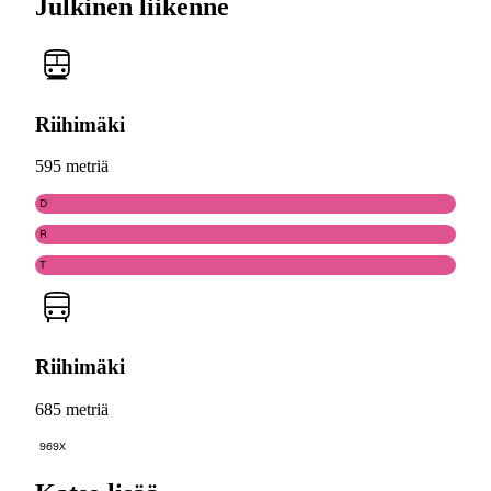
Julkinen liikenne
Riihimäki
595 metriä
D
R
T
Riihimäki
685 metriä
969X