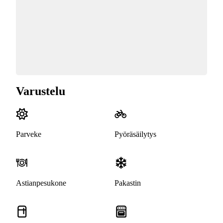
Varustelu
Parveke
Pyöräsäilytys
Astianpesukone
Pakastin