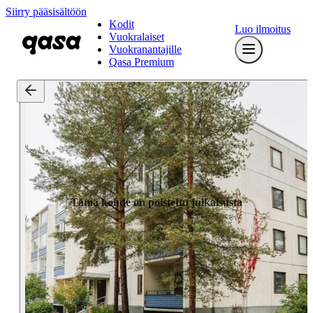
Siirry pääsisältöön
Kodit
Luo ilmoitus
Vuokralaiset
Vuokranantajille
Qasa Premium
Tämä kohde on poistettu julkaisusta