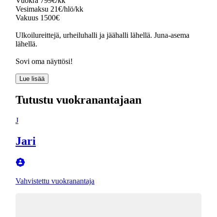
Vuokra 799€/kk
Vesimaksu 21€/hlö/kk
Vakuus 1500€
Ulkoilureittejä, urheiluhalli ja jäähalli lähellä. Juna-asema
lähellä.
Sovi oma näyttösi!
Lue lisää
Tutustu vuokranantajaan
J
Jari
Vahvistettu vuokranantaja