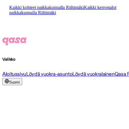
Kaikki kohteet paikkakunnalla Riihimäki
Kaikki kerrostalot
paikkakunnalla Riihimäki
Valikko
Aloitussivu
Löydä vuokra-asunto
Löydä vuokralainen
Qasa 
Suomi