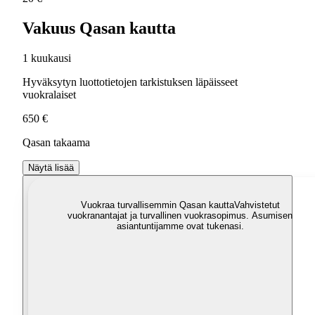
Vakuus Qasan kautta
1 kuukausi
Hyväksytyn luottotietojen tarkistuksen läpäisseet
vuokralaiset
650 €
Qasan takaama
Näytä lisää
Vuokraa turvallisemmin Qasan kautta
Vahvistetut
vuokranantajat ja turvallinen vuokrasopimus. Asumisen
asiantuntijamme ovat tukenasi.