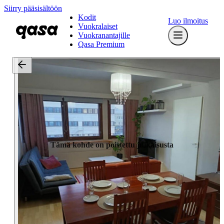
Siirry pääsisältöön
Kodit
Luo ilmoitus
Vuokralaiset
Vuokranantajille
Qasa Premium
Tämä kohde on poistettu julkaisusta