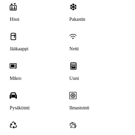
Hissi
Pakastin
Jääkaappi
Netti
Mikro
Uuni
Pysäköinti
Ilmastointi