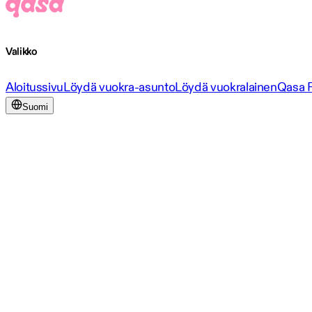
Valikko
Aloitussivu
Löydä vuokra-asunto
Löydä vuokralainen
Qasa 
Suomi