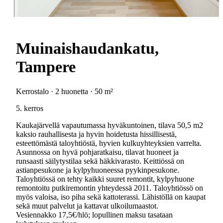
Muinaishaudankatu,
Tampere
Kerrostalo · 2 huonetta · 50 m²
5. kerros
Kaukajärvellä vapautumassa hyväkuntoinen, tilava 50,5 m2
kaksio rauhallisesta ja hyvin hoidetusta hissillisestä,
esteettömästä taloyhtiöstä, hyvien kulkuyhteyksien varrelta.
Asunnossa on hyvä pohjaratkaisu, tilavat huoneet ja
runsaasti säilytystilaa sekä häkkivarasto. Keittiössä on
astianpesukone ja kylpyhuoneessa pyykinpesukone.
Taloyhtiössä on tehty kaikki suuret remontit, kylpyhuone
remontoitu putkiremontin yhteydessä 2011. Taloyhtiössö on
myös valoisa, iso piha sekä kattoterassi. Lähistöllä on kaupat
sekä muut palvelut ja kattavat ulkoilumaastot.
Vesiennakko 17,5€/hlö; lopullinen maksu tasataan