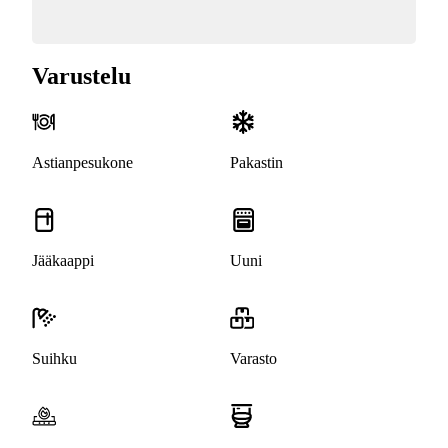
Varustelu
Astianpesukone
Pakastin
Jääkaappi
Uuni
Suihku
Varasto