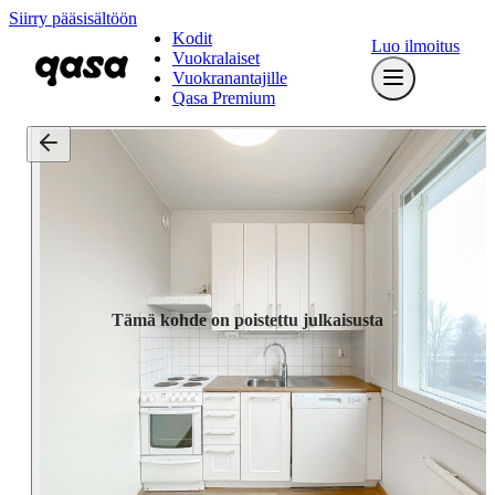
Siirry pääsisältöön
Kodit
Luo ilmoitus
Vuokralaiset
Vuokranantajille
Qasa Premium
Tämä kohde on poistettu julkaisusta