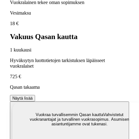
Vuokralainen tekee oman sopimuksen
Vesimaksu
18 €
Vakuus Qasan kautta
1 kuukausi
Hyväksytyn luottotietojen tarkistuksen läpäisseet
vuokralaiset
725 €
Qasan takaama
Näytä lisää
Vuokraa turvallisemmin Qasan kautta
Vahvistetut
vuokranantajat ja turvallinen vuokrasopimus. Asumisen
asiantuntijamme ovat tukenasi.