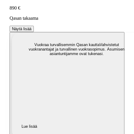
890 €
Qasan takaama
Näytä lisää
Vuokraa turvallisemmin Qasan kautta
Vahvistetut
vuokranantajat ja turvallinen vuokrasopimus. Asumisen
asiantuntijamme ovat tukenasi.
Lue lisää