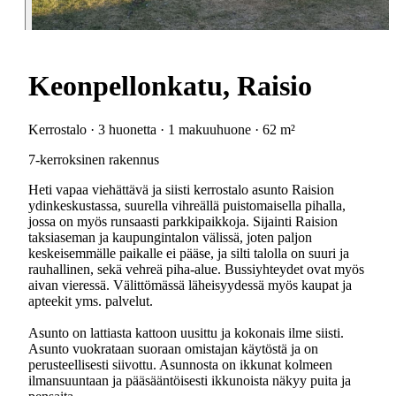
Keonpellonkatu, Raisio
Kerrostalo · 3 huonetta · 1 makuuhuone · 62 m²
7-kerroksinen rakennus
Heti vapaa viehättävä ja siisti kerrostalo asunto Raision
ydinkeskustassa, suurella vihreällä puistomaisella pihalla,
jossa on myös runsaasti parkkipaikkoja. Sijainti Raision
taksiaseman ja kaupungintalon välissä, joten paljon
keskeisemmälle paikalle ei pääse, ja silti talolla on suuri ja
rauhallinen, sekä vehreä piha-alue. Bussiyhteydet ovat myös
aivan vieressä. Välittömässä läheisyydessä myös kaupat ja
apteekit yms. palvelut.
Asunto on lattiasta kattoon uusittu ja kokonais ilme siisti.
Asunto vuokrataan suoraan omistajan käytöstä ja on
perusteellisesti siivottu. Asunnosta on ikkunat kolmeen
ilmansuuntaan ja pääsääntöisesti ikkunoista näkyy puita ja