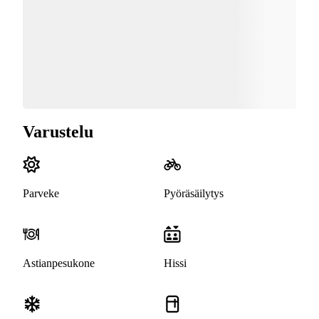
Varustelu
Parveke
Pyöräsäilytys
Astianpesukone
Hissi