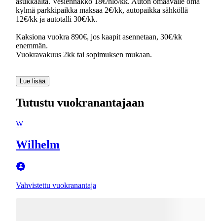
asukkaalta. Vesiennakko 18€/hlö/kk. Auton omaavalle oma
kylmä parkkipaikka maksaa 2€/kk, autopaikka sähköllä
12€/kk ja autotalli 30€/kk.
Kaksiona vuokra 890€, jos kaapit asennetaan, 30€/kk
enemmän.
Vuokravakuus 2kk tai sopimuksen mukaan.
Lue lisää
Tutustu vuokranantajaan
W
Wilhelm
Vahvistettu vuokranantaja