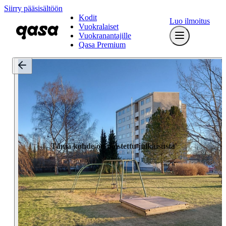
Siirry pääsisältöön
Kodit
Luo ilmoitus
Vuokralaiset
Vuokranantajille
Qasa Premium
Tämä kohde on poistettu julkaisusta