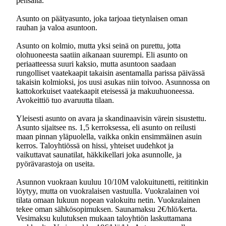
pensaita.
Asunto on päätyasunto, joka tarjoaa tietynlaisen oman
rauhan ja valoa asuntoon.
Asunto on kolmio, mutta yksi seinä on purettu, jotta
olohuoneesta saatiin aikanaan suurempi. Eli asunto on
periaatteessa suuri kaksio, mutta asuntoon saadaan
rungolliset vaatekaapit takaisin asentamalla parissa päivässä
takaisin kolmioksi, jos uusi asukas niin toivoo. Asunnossa on
kattokorkuiset vaatekaapit eteisessä ja makuuhuoneessa.
Avokeittiö tuo avaruutta tilaan.
Yleisesti asunto on avara ja skandinaavisin värein sisustettu.
Asunto sijaitsee ns. 1,5 kerroksessa, eli asunto on reilusti
maan pinnan yläpuolella, vaikka onkin ensimmäinen asuin
kerros. Taloyhtiössä on hissi, yhteiset uudehkot ja
vaikuttavat saunatilat, häkkikellari joka asunnolle, ja
pyörävarastoja on useita.
Asunnon vuokraan kuuluu 10/10M valokuitunetti, reititinkin
löytyy, mutta on vuokralaisen vastuulla. Vuokralainen voi
tilata omaan lukuun nopean valokuitu netin. Vuokralainen
tekee oman sähkösopimuksen. Saunamaksu 2€/hlö/kerta.
Vesimaksu kulutuksen mukaan taloyhtiön laskuttamana