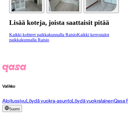
Lisää koteja, joista saattaisit pitää
Kaikki kohteet paikkakunnalla Raisio
Kaikki kerrostalot
paikkakunnalla Raisio
Valikko
Aloitussivu
Löydä vuokra-asunto
Löydä vuokralainen
Qasa 
Suomi