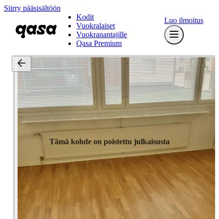
Siirry pääsisältöön
Kodit
Luo ilmoitus
Vuokralaiset
Vuokranantajille
Qasa Premium
Tämä kohde on poistettu julkaisusta