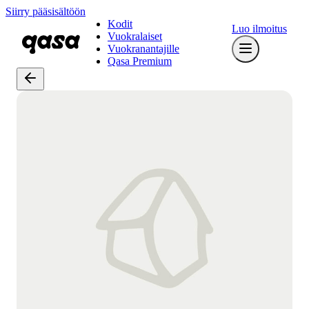
Siirry pääsisältöön
Kodit
Luo ilmoitus
Vuokralaiset
Vuokranantajille
Qasa Premium