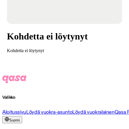
Kohdetta ei löytynyt
Kohdetta ei löytynyt
Valikko
Aloitussivu
Löydä vuokra-asunto
Löydä vuokralainen
Qasa 
Suomi