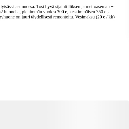
tyisässä asunnossa. Tosi hyvä sijainti Itiksen ja metroaseman +
m2 huoneita, pienimmän vuokra 300 e, keskimmäisen 350 e ja
pyhuone on juuri täydellisesti remontoitu. Vesimaksu (20 e / kk) +