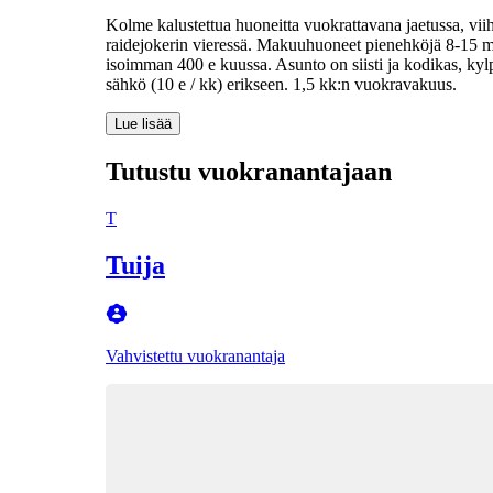
Kolme kalustettua huoneitta vuokrattavana jaetussa, viih
raidejokerin vieressä. Makuuhuoneet pienehköjä 8-15 
isoimman 400 e kuussa. Asunto on siisti ja kodikas, kyl
sähkö (10 e / kk) erikseen. 1,5 kk:n vuokravakuus.
Lue lisää
Tutustu vuokranantajaan
T
Tuija
Vahvistettu vuokranantaja