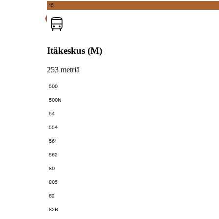
15
Itäkeskus (M)
253 metriä
500
500N
54
554
561
562
80
805
82
82B