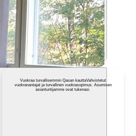
Vuokraa turvallisemmin Qasan kautta
Vahvistetut
vuokranantajat ja turvallinen vuokrasopimus. Asumisen
asiantuntijamme ovat tukenasi.