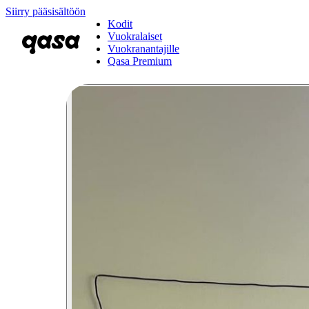
Siirry pääsisältöön
Kodit
Vuokralaiset
Vuokranantajille
Qasa Premium