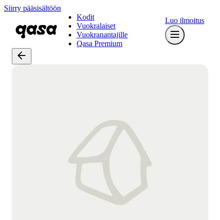
Siirry pääsisältöön
Kodit
Luo ilmoitus
Vuokralaiset
Vuokranantajille
Qasa Premium