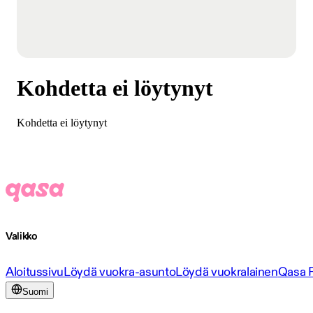
Kohdetta ei löytynyt
Kohdetta ei löytynyt
Valikko
Aloitussivu
Löydä vuokra-asunto
Löydä vuokralainen
Qasa 
Suomi