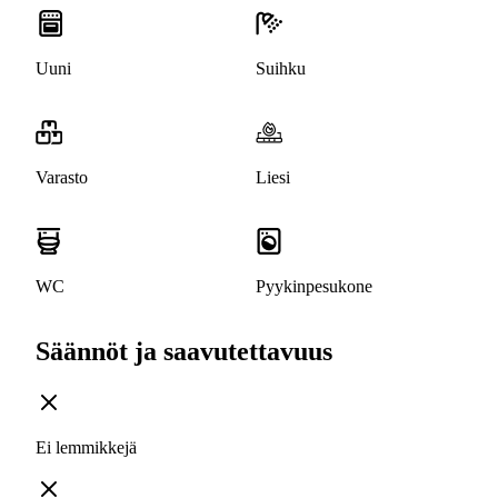
Uuni
Suihku
Varasto
Liesi
WC
Pyykinpesukone
Säännöt ja saavutettavuus
Ei lemmikkejä