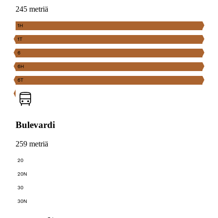
245 metriä
1H
1T
6
6H
6T
Bulevardi
259 metriä
20
20N
30
30N