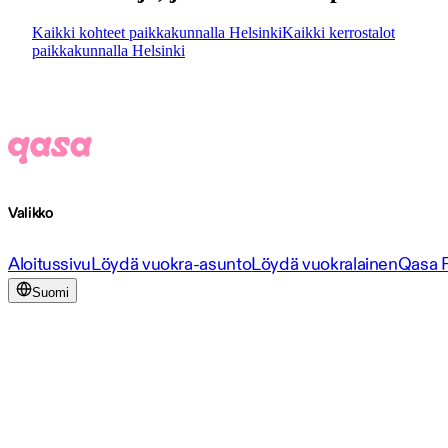
Kaikki kohteet paikkakunnalla Helsinki
Kaikki kerrostalot
paikkakunnalla Helsinki
Valikko
Aloitussivu
Löydä vuokra-asunto
Löydä vuokralainen
Qasa 
Suomi