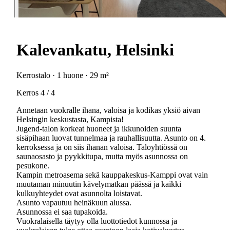
Kalevankatu, Helsinki
Kerrostalo · 1 huone · 29 m²
Kerros 4 / 4
Annetaan vuokralle ihana, valoisa ja kodikas yksiö aivan
Helsingin keskustasta, Kampista!
Jugend-talon korkeat huoneet ja ikkunoiden suunta
sisäpihaan luovat tunnelmaa ja rauhallisuutta. Asunto on 4.
kerroksessa ja on siis ihanan valoisa. Taloyhtiössä on
saunaosasto ja pyykkitupa, mutta myös asunnossa on
pesukone.
Kampin metroasema sekä kauppakeskus-Kamppi ovat vain
muutaman minuutin kävelymatkan päässä ja kaikki
kulkuyhteydet ovat asunnolta loistavat.
Asunto vapautuu heinäkuun alussa.
Asunnossa ei saa tupakoida.
Vuokralaisella täytyy olla luottotiedot kunnossa ja