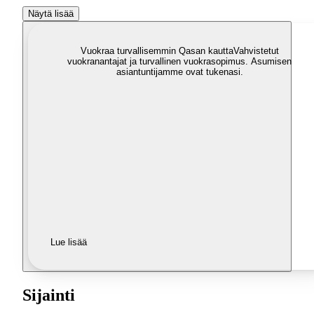
Näytä lisää
Vuokraa turvallisemmin Qasan kautta
Vahvistetut
vuokranantajat ja turvallinen vuokrasopimus. Asumisen
asiantuntijamme ovat tukenasi.
Lue lisää
Sijainti