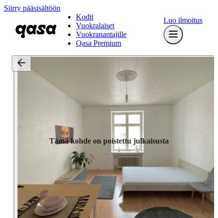
Siirry pääsisältöön
Kodit
Luo ilmoitus
Vuokralaiset
Vuokranantajille
Qasa Premium
Tämä kohde on poistettu julkaisusta