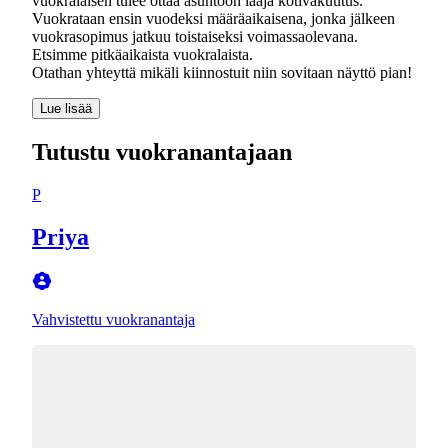
vuokralaisen tulee ottaa asuntoon laaja kotivakuutus.
Vuokrataan ensin vuodeksi määräaikaisena, jonka jälkeen
vuokrasopimus jatkuu toistaiseksi voimassaolevana.
Etsimme pitkäaikaista vuokralaista.
Lue lisää
Tutustu vuokranantajaan
P
Priya
Vahvistettu vuokranantaja