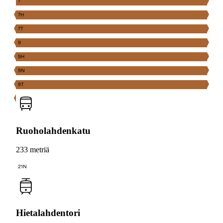
7
7H
7T
9
9H
9N
9T
Ruoholahdenkatu
233 metriä
21N
Hietalahdentori