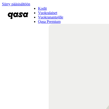
Siirry pääsisältöön
Kodit
Vuokralaiset
Vuokranantajille
Qasa Premium