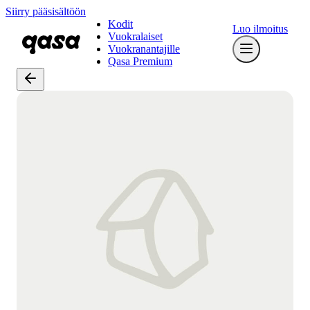
Siirry pääsisältöön
Kodit
Luo ilmoitus
Vuokralaiset
Vuokranantajille
Qasa Premium