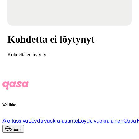
Kohdetta ei löytynyt
Kohdetta ei löytynyt
Valikko
Aloitussivu
Löydä vuokra-asunto
Löydä vuokralainen
Qasa 
Suomi