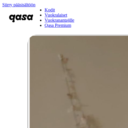
Siirry pääsisältöön
Kodit
Vuokralaiset
Vuokranantajille
Qasa Premium