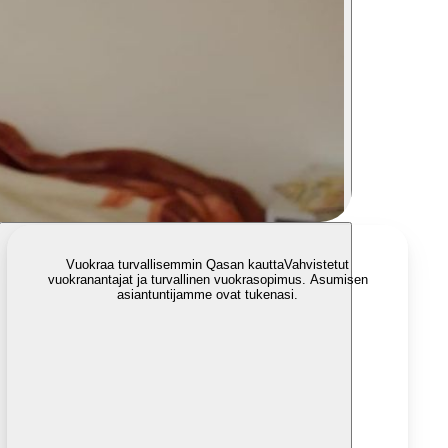
Vuokraa turvallisemmin Qasan kautta
Vahvistetut
vuokranantajat ja turvallinen vuokrasopimus. Asumisen
asiantuntijamme ovat tukenasi.