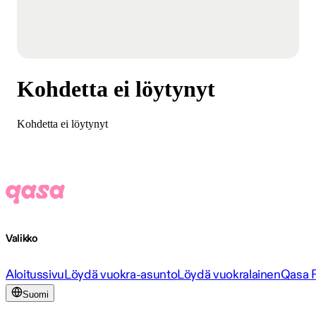
Kohdetta ei löytynyt
Kohdetta ei löytynyt
Valikko
Aloitussivu
Löydä vuokra-asunto
Löydä vuokralainen
Qasa 
Suomi