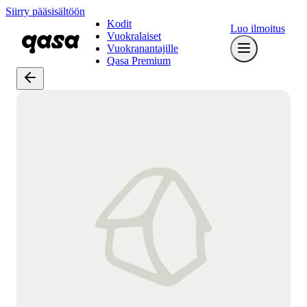
Siirry pääsisältöön
Kodit
Luo ilmoitus
Vuokralaiset
Vuokranantajille
Qasa Premium