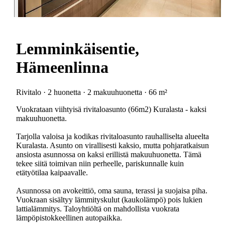
Lemminkäisentie,
Hämeenlinna
Rivitalo · 2 huonetta · 2 makuuhuonetta · 66 m²
Vuokrataan viihtyisä rivitaloasunto (66m2) Kuralasta - kaksi
makuuhuonetta.
Tarjolla valoisa ja kodikas rivitaloasunto rauhalliselta alueelta
Kuralasta. Asunto on virallisesti kaksio, mutta pohjaratkaisun
ansiosta asunnossa on kaksi erillistä makuuhuonetta. Tämä
tekee siitä toimivan niin perheelle, pariskunnalle kuin
etätyötilaa kaipaavalle.
Asunnossa on avokeittiö, oma sauna, terassi ja suojaisa piha.
Vuokraan sisältyy lämmityskulut (kaukolämpö) pois lukien
lattialämmitys. Taloyhtiöltä on mahdollista vuokrata
lämpöpistokkeellinen autopaikka.