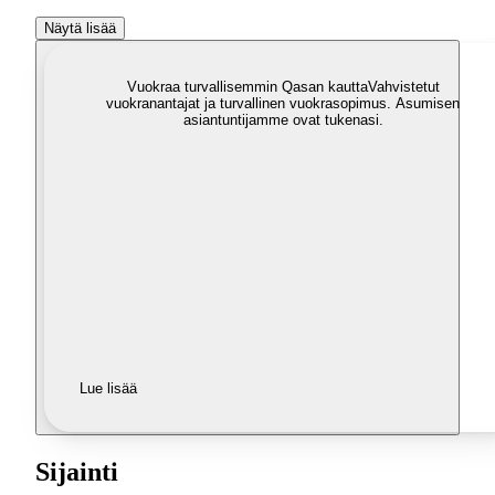
Näytä lisää
Vuokraa turvallisemmin Qasan kautta
Vahvistetut
vuokranantajat ja turvallinen vuokrasopimus. Asumisen
asiantuntijamme ovat tukenasi.
Lue lisää
Sijainti