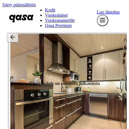
Siirry pääsisältöön
Kodit
Luo ilmoitus
Vuokralaiset
Vuokranantajille
Qasa Premium
Tämä kohde on poistettu julkaisusta