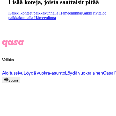
Lisää koteja, joista saattaisit pitää
Kaikki kohteet paikkakunnalla Hämeenlinna
Kaikki rivitalot
paikkakunnalla Hämeenlinna
Valikko
Aloitussivu
Löydä vuokra-asunto
Löydä vuokralainen
Qasa 
Suomi