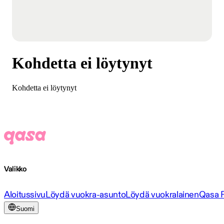
Kohdetta ei löytynyt
Kohdetta ei löytynyt
Valikko
Aloitussivu
Löydä vuokra-asunto
Löydä vuokralainen
Qasa 
Suomi