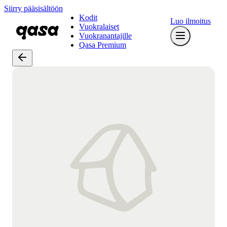
Siirry pääsisältöön
Kodit
Luo ilmoitus
Vuokralaiset
Vuokranantajille
Qasa Premium