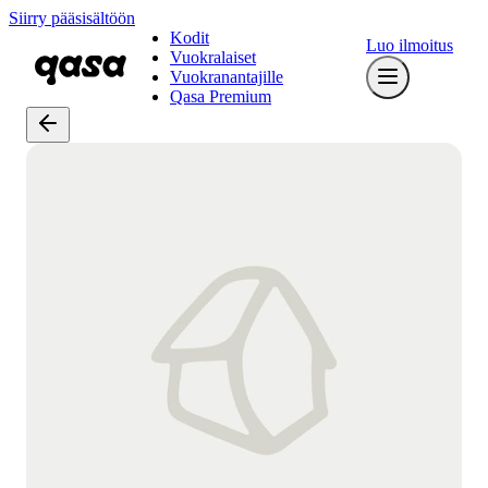
Siirry pääsisältöön
Kodit
Luo ilmoitus
Vuokralaiset
Vuokranantajille
Qasa Premium