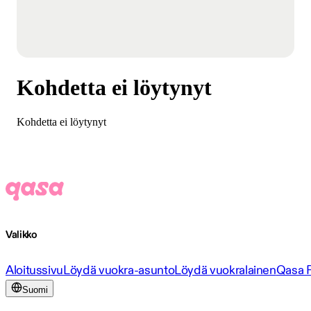
Kohdetta ei löytynyt
Kohdetta ei löytynyt
Valikko
Aloitussivu
Löydä vuokra-asunto
Löydä vuokralainen
Qasa 
Suomi