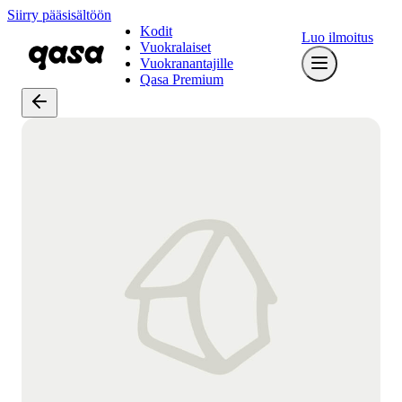
Siirry pääsisältöön
Kodit
Luo ilmoitus
Vuokralaiset
Vuokranantajille
Qasa Premium