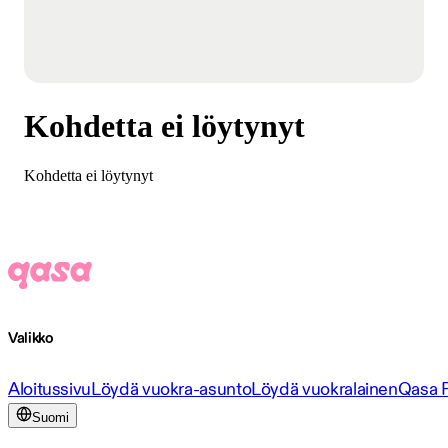
Kohdetta ei löytynyt
Kohdetta ei löytynyt
Valikko
Aloitussivu
Löydä vuokra-asunto
Löydä vuokralainen
Qasa 
Suomi