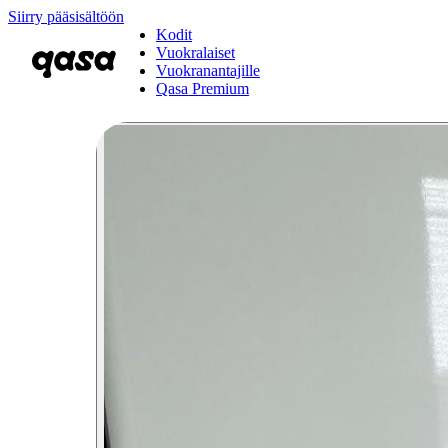
Siirry pääsisältöön
Kodit
Vuokralaiset
Vuokranantajille
Qasa Premium