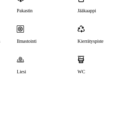
Pakastin
Jääkaappi
s
Ilmastointi
Kierrätyspiste
Liesi
WC