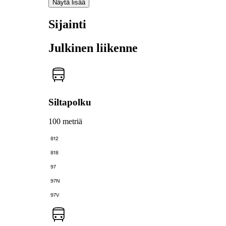
Näytä lisää
Sijainti
Julkinen liikenne
Siltapolku
100 metriä
812
818
97
97N
97V