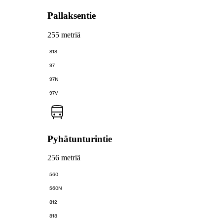
Pallaksentie
255 metriä
818
97
97N
97V
Pyhätunturintie
256 metriä
560
560N
812
818