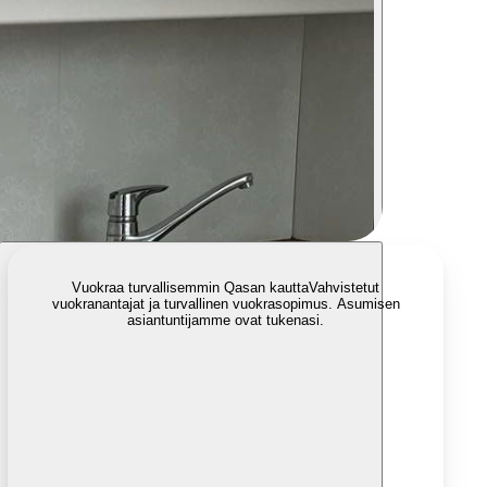
Vuokraa turvallisemmin Qasan kautta
Vahvistetut
vuokranantajat ja turvallinen vuokrasopimus. Asumisen
asiantuntijamme ovat tukenasi.