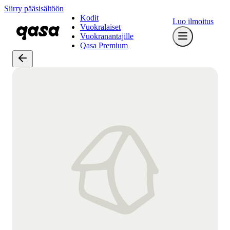
Siirry pääsisältöön
Kodit
Luo ilmoitus
Vuokralaiset
Vuokranantajille
Qasa Premium