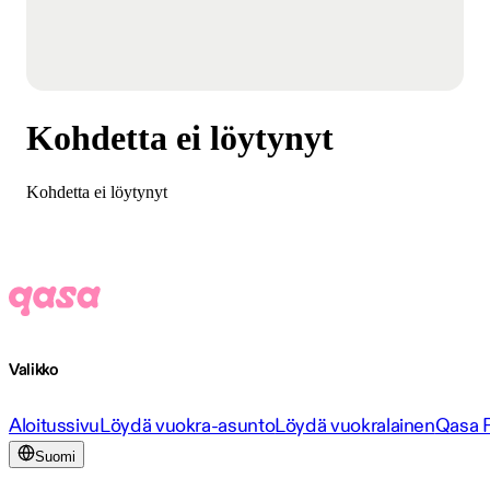
Kohdetta ei löytynyt
Kohdetta ei löytynyt
Valikko
Aloitussivu
Löydä vuokra-asunto
Löydä vuokralainen
Qasa 
Suomi