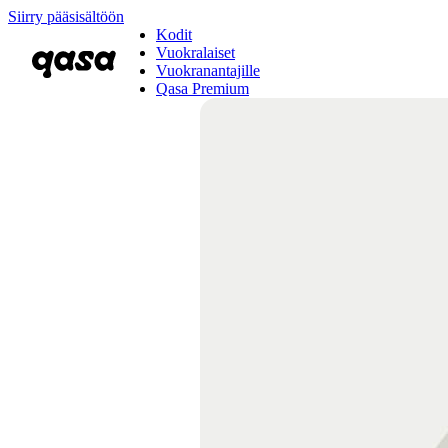
Siirry pääsisältöön
Kodit
Vuokralaiset
Vuokranantajille
Qasa Premium