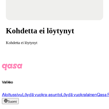
Kohdetta ei löytynyt
Kohdetta ei löytynyt
Valikko
Aloitussivu
Löydä vuokra-asunto
Löydä vuokralainen
Qasa 
Suomi