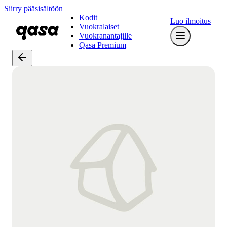
Siirry pääsisältöön
Kodit
Luo ilmoitus
Vuokralaiset
Vuokranantajille
Qasa Premium