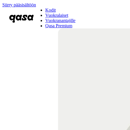
Siirry pääsisältöön
Kodit
Vuokralaiset
Vuokranantajille
Qasa Premium