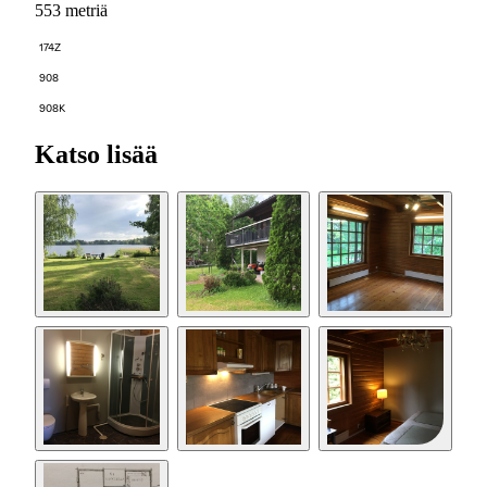
553 metriä
174Z
908
908K
Katso lisää