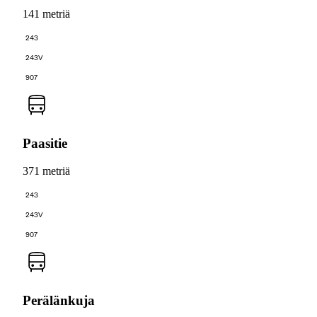
141 metriä
243
243V
907
Paasitie
371 metriä
243
243V
907
Perälänkuja