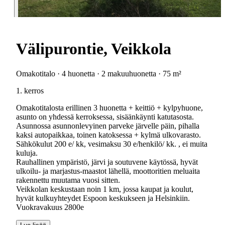
Välipurontie, Veikkola
Omakotitalo · 4 huonetta · 2 makuuhuonetta · 75 m²
1. kerros
Omakotitalosta erillinen 3 huonetta + keittiö + kylpyhuone,
asunto on yhdessä kerroksessa, sisäänkäynti katutasosta.
Asunnossa asunnonlevyinen parveke järvelle päin, pihalla
kaksi autopaikkaa, toinen katoksessa + kylmä ulkovarasto.
Sähkökulut 200 e/ kk, vesimaksu 30 e/henkilö/ kk. , ei muita
kuluja.
Rauhallinen ympäristö, järvi ja soutuvene käytössä, hyvät
ulkoilu- ja marjastus-maastot lähellä, moottoritien meluaita
rakennettu muutama vuosi sitten.
Veikkolan keskustaan noin 1 km, jossa kaupat ja koulut,
hyvät kulkuyhteydet Espoon keskukseen ja Helsinkiin.
Vuokravakuus 2800e