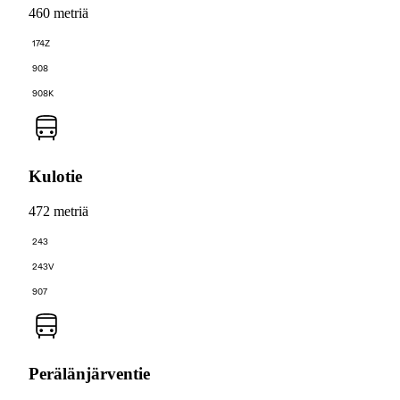
460 metriä
174Z
908
908K
Kulotie
472 metriä
243
243V
907
Perälänjärventie