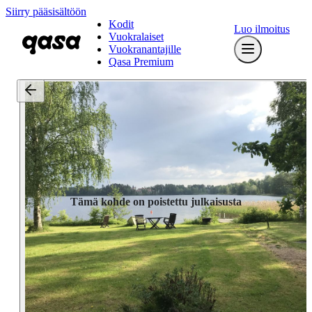
Siirry pääsisältöön
Kodit
Luo ilmoitus
Vuokralaiset
Vuokranantajille
Qasa Premium
Tämä kohde on poistettu julkaisusta