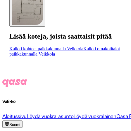
Lisää koteja, joista saattaisit pitää
Kaikki kohteet paikkakunnalla Veikkola
Kaikki omakotitalot
paikkakunnalla Veikkola
Valikko
Aloitussivu
Löydä vuokra-asunto
Löydä vuokralainen
Qasa 
Suomi