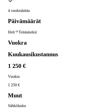
4 vuokralaista
Päivämäärät
Heti
Toistaiseksi
Vuokra
Kuukausikustannus
1 250 €
Vuokra
1 250 €
Muut
Sähkölasku