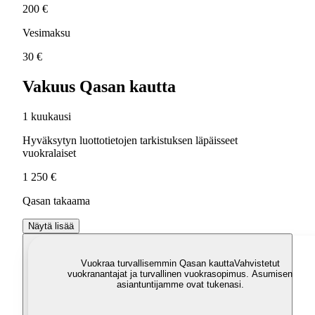
200 €
Vesimaksu
30 €
Vakuus Qasan kautta
1 kuukausi
Hyväksytyn luottotietojen tarkistuksen läpäisseet
vuokralaiset
1 250 €
Qasan takaama
Näytä lisää
Vuokraa turvallisemmin Qasan kautta
Vahvistetut
vuokranantajat ja turvallinen vuokrasopimus. Asumisen
asiantuntijamme ovat tukenasi.