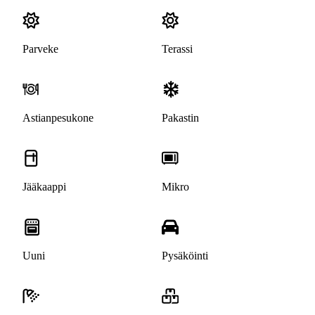
Parveke
Terassi
Astianpesukone
Pakastin
Jääkaappi
Mikro
Uuni
Pysäköinti