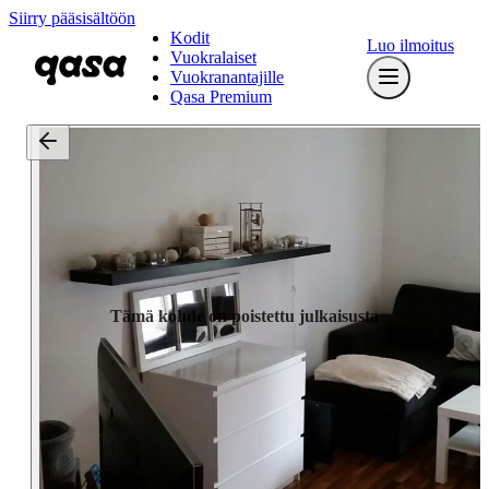
Siirry pääsisältöön
Kodit
Luo ilmoitus
Vuokralaiset
Vuokranantajille
Qasa Premium
Tämä kohde on poistettu julkaisusta