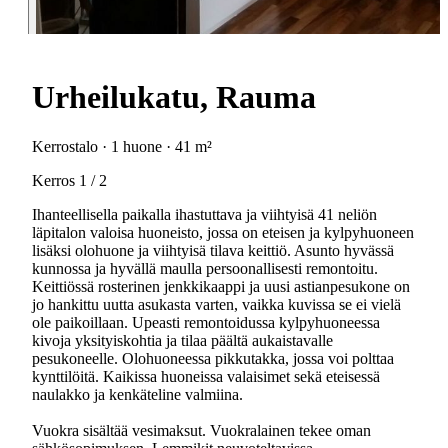
Urheilukatu, Rauma
Kerrostalo · 1 huone · 41 m²
Kerros 1 / 2
Ihanteellisella paikalla ihastuttava ja viihtyisä 41 neliön
läpitalon valoisa huoneisto, jossa on eteisen ja kylpyhuoneen
lisäksi olohuone ja viihtyisä tilava keittiö. Asunto hyvässä
kunnossa ja hyvällä maulla persoonallisesti remontoitu.
Keittiössä rosterinen jenkkikaappi ja uusi astianpesukone on
jo hankittu uutta asukasta varten, vaikka kuvissa se ei vielä
ole paikoillaan. Upeasti remontoidussa kylpyhuoneessa
kivoja yksityiskohtia ja tilaa päältä aukaistavalle
pesukoneelle. Olohuoneessa pikkutakka, jossa voi polttaa
kynttilöitä. Kaikissa huoneissa valaisimet sekä eteisessä
naulakko ja kenkäteline valmiina.
Vuokra sisältää vesimaksut. Vuokralainen tekee oman