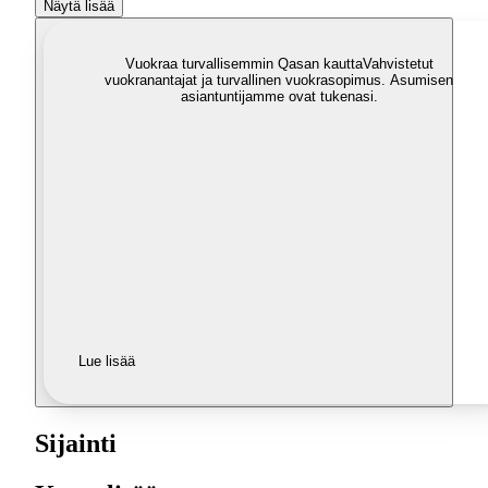
Näytä lisää
Vuokraa turvallisemmin Qasan kautta
Vahvistetut
vuokranantajat ja turvallinen vuokrasopimus. Asumisen
asiantuntijamme ovat tukenasi.
Lue lisää
Sijainti