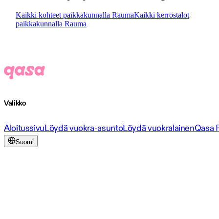
Kaikki kohteet paikkakunnalla Rauma
Kaikki kerrostalot
paikkakunnalla Rauma
Valikko
Aloitussivu
Löydä vuokra-asunto
Löydä vuokralainen
Qasa 
Suomi