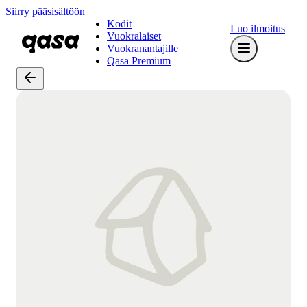
Siirry pääsisältöön
Kodit
Luo ilmoitus
Vuokralaiset
Vuokranantajille
Qasa Premium