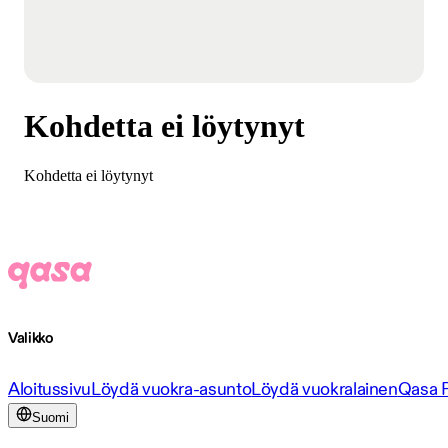
Kohdetta ei löytynyt
Kohdetta ei löytynyt
Valikko
Aloitussivu
Löydä vuokra-asunto
Löydä vuokralainen
Qasa 
Suomi