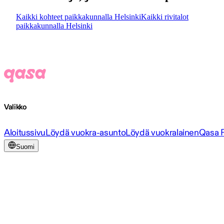
Kaikki kohteet paikkakunnalla Helsinki
Kaikki rivitalot
paikkakunnalla Helsinki
Valikko
Aloitussivu
Löydä vuokra-asunto
Löydä vuokralainen
Qasa 
Suomi