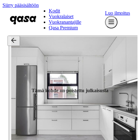
Siirry pääsisältöön
Kodit
Luo ilmoitus
Vuokralaiset
Vuokranantajille
Qasa Premium
Tämä kohde on poistettu julkaisusta