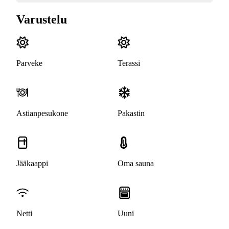
Varustelu
Parveke
Terassi
Astianpesukone
Pakastin
Jääkaappi
Oma sauna
Netti
Uuni