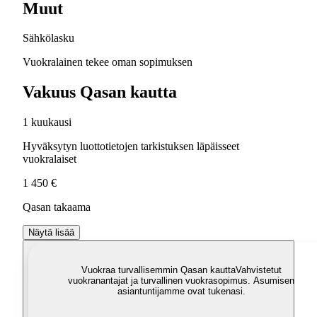
Muut
Sähkölasku
Vuokralainen tekee oman sopimuksen
Vakuus Qasan kautta
1 kuukausi
Hyväksytyn luottotietojen tarkistuksen läpäisseet
vuokralaiset
1 450 €
Qasan takaama
Näytä lisää
Vuokraa turvallisemmin Qasan kautta
Vahvistetut
vuokranantajat ja turvallinen vuokrasopimus. Asumisen
asiantuntijamme ovat tukenasi.