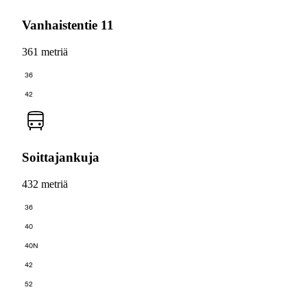
Vanhaistentie 11
361 metriä
36
42
Soittajankuja
432 metriä
36
40
40N
42
52