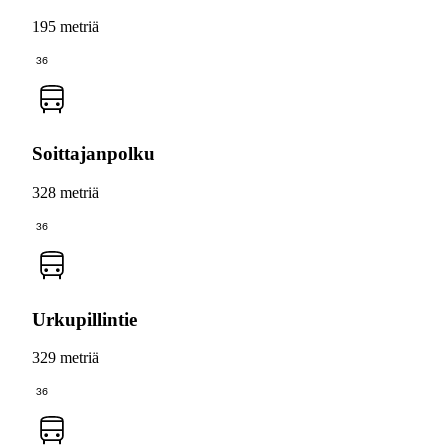
195 metriä
36
Soittajanpolku
328 metriä
36
Urkupillintie
329 metriä
36