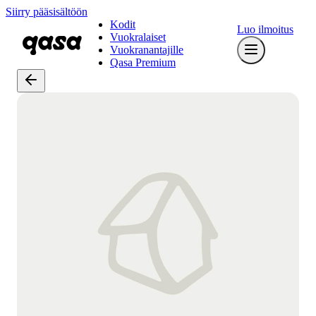
Siirry pääsisältöön
Kodit
Luo ilmoitus
Vuokralaiset
Vuokranantajille
Qasa Premium