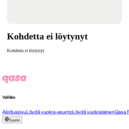
Kohdetta ei löytynyt
Kohdetta ei löytynyt
Valikko
Aloitussivu
Löydä vuokra-asunto
Löydä vuokralainen
Qasa 
Suomi