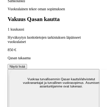
Sähkölasku
Vuokralainen tekee oman sopimuksen
Vakuus Qasan kautta
1 kuukausi
Hyväksytyn luottotietojen tarkistuksen läpäisseet
vuokralaiset
850 €
Qasan takaama
Näytä lisää
Vuokraa turvallisemmin Qasan kautta
Vahvistetut
vuokranantajat ja turvallinen vuokrasopimus. Asumisen
asiantuntijamme ovat tukenasi.