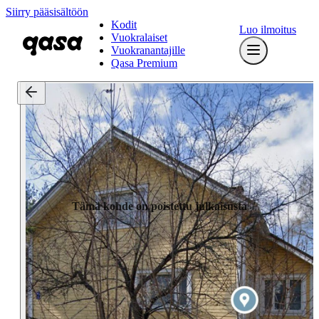
Siirry pääsisältöön
Kodit
Luo ilmoitus
Vuokralaiset
Vuokranantajille
Qasa Premium
Tämä kohde on poistettu julkaisusta