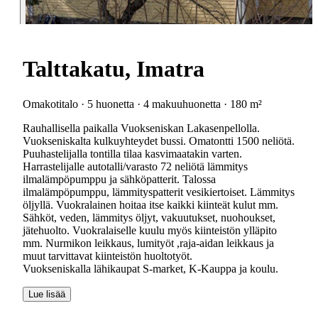
Talttakatu, Imatra
Omakotitalo · 5 huonetta · 4 makuuhuonetta · 180 m²
Rauhallisella paikalla Vuokseniskan Lakasenpellolla.
Vuokseniskalta kulkuyhteydet bussi. Omatontti 1500 neliötä.
Puuhastelijalla tontilla tilaa kasvimaatakin varten.
Harrastelijalle autotalli/varasto 72 neliötä lämmitys
ilmalämpöpumppu ja sähköpatterit. Talossa
ilmalämpöpumppu, lämmityspatterit vesikiertoiset. Lämmitys
öljyllä. Vuokralainen hoitaa itse kaikki kiinteät kulut mm.
Sähköt, veden, lämmitys öljyt, vakuutukset, nuohoukset,
jätehuolto. Vuokralaiselle kuulu myös kiinteistön ylläpito
mm. Nurmikon leikkaus, lumityöt ,raja-aidan leikkaus ja
muut tarvittavat kiinteistön huoltotyöt.
Vuokseniskalla lähikaupat S-market, K-Kauppa ja koulu.
Lue lisää