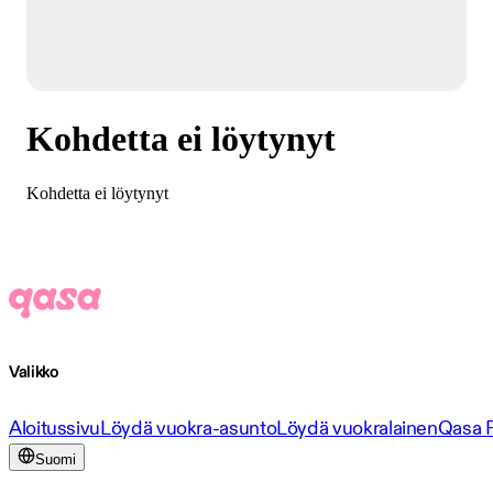
Kohdetta ei löytynyt
Kohdetta ei löytynyt
Valikko
Aloitussivu
Löydä vuokra-asunto
Löydä vuokralainen
Qasa 
Suomi