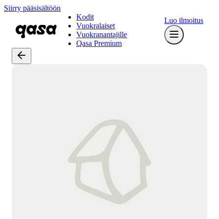
Siirry pääsisältöön
Kodit
Luo ilmoitus
Vuokralaiset
Vuokranantajille
Qasa Premium