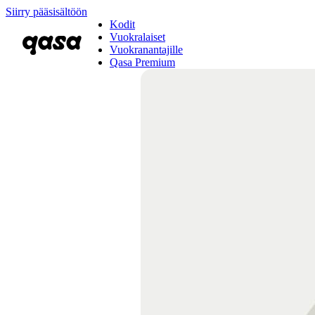
Siirry pääsisältöön
Kodit
Vuokralaiset
Vuokranantajille
Qasa Premium