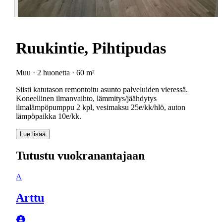
Ruukintie, Pihtipudas
Muu · 2 huonetta · 60 m²
Siisti katutason remontoitu asunto palveluiden vieressä.
Koneellinen ilmanvaihto, lämmitys/jäähdytys
ilmalämpöpumppu 2 kpl, vesimaksu 25e/kk/hlö, auton
lämpöpaikka 10e/kk.
Lue lisää
Tutustu vuokranantajaan
A
Arttu