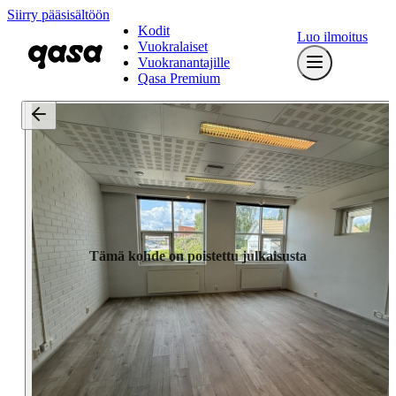
Siirry pääsisältöön
Kodit
Luo ilmoitus
Vuokralaiset
Vuokranantajille
Qasa Premium
Tämä kohde on poistettu julkaisusta