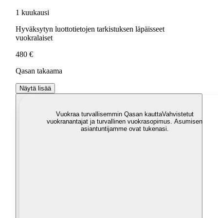
1 kuukausi
Hyväksytyn luottotietojen tarkistuksen läpäisseet
vuokralaiset
480 €
Qasan takaama
Näytä lisää
Vuokraa turvallisemmin Qasan kautta
Vahvistetut
vuokranantajat ja turvallinen vuokrasopimus. Asumisen
asiantuntijamme ovat tukenasi.