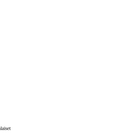
Tämä kohde on poistettu julkaisusta
laiset