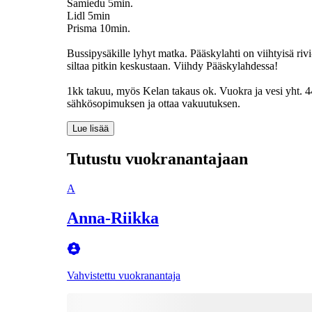
Samiedu 5min.
Lidl 5min
Prisma 10min.
Bussipysäkille lyhyt matka. Pääskylahti on viihtyisä ri
siltaa pitkin keskustaan. Viihdy Pääskylahdessa!
1kk takuu, myös Kelan takaus ok. Vuokra ja vesi yht. 
sähkösopimuksen ja ottaa vakuutuksen.
Lue lisää
Tutustu vuokranantajaan
A
Anna-Riikka
Vahvistettu vuokranantaja