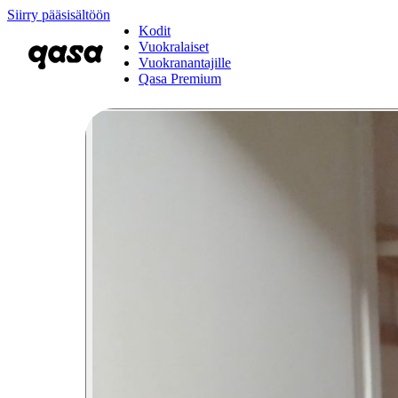
Siirry pääsisältöön
Kodit
Vuokralaiset
Vuokranantajille
Qasa Premium