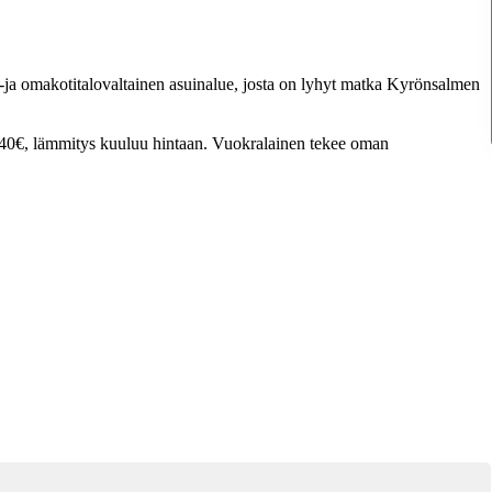
vi-ja omakotitalovaltainen asuinalue, josta on lyhyt matka Kyrönsalmen
440€, lämmitys kuuluu hintaan. Vuokralainen tekee oman