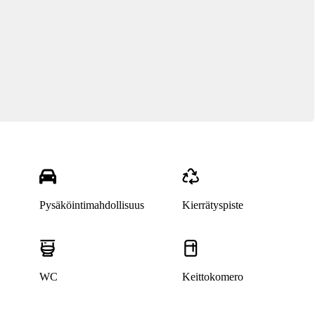
Pysäköintimahdollisuus
Kierrätyspiste
WC
Keittokomero