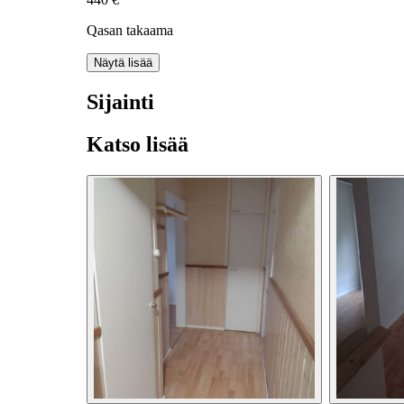
Qasan takaama
Näytä lisää
Sijainti
Katso lisää