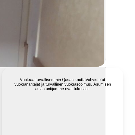
Vuokraa turvallisemmin Qasan kautta
Vahvistetut
vuokranantajat ja turvallinen vuokrasopimus. Asumisen
asiantuntijamme ovat tukenasi.