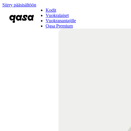
Siirry pääsisältöön
Kodit
Vuokralaiset
Vuokranantajille
Qasa Premium