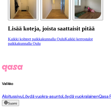
Lisää koteja, joista saattaisit pitää
Kaikki kohteet paikkakunnalla Oulu
Kaikki kerrostalot
paikkakunnalla Oulu
Valikko
Aloitussivu
Löydä vuokra-asunto
Löydä vuokralainen
Qasa 
Suomi