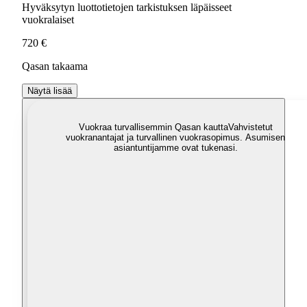
Hyväksytyn luottotietojen tarkistuksen läpäisseet
vuokralaiset
720 €
Qasan takaama
Näytä lisää
Vuokraa turvallisemmin Qasan kautta
Vahvistetut
vuokranantajat ja turvallinen vuokrasopimus. Asumisen
asiantuntijamme ovat tukenasi.