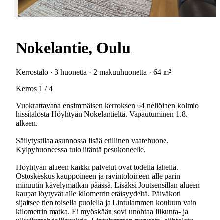
Nokelantie, Oulu
Kerrostalo · 3 huonetta · 2 makuuhuonetta · 64 m²
Kerros 1 / 4
Vuokrattavana ensimmäisen kerroksen 64 neliöinen kolmio
hissitalosta Höyhtyän Nokelantieltä. Vapautuminen 1.8.
alkaen.
Säilytystilaa asunnossa lisää erillinen vaatehuone.
Kylpyhuoneessa tuloliitäntä pesukoneelle.
Höyhtyän alueen kaikki palvelut ovat todella lähellä.
Ostoskeskus kauppoineen ja ravintoloineen alle parin
minuutin kävelymatkan päässä. Lisäksi Joutsensillan alueen
kaupat löytyvät alle kilometrin etäisyydeltä. Päiväkoti
sijaitsee tien toisella puolella ja Lintulammen kouluun vain
kilometrin matka. Ei myöskään sovi unohtaa liikunta- ja