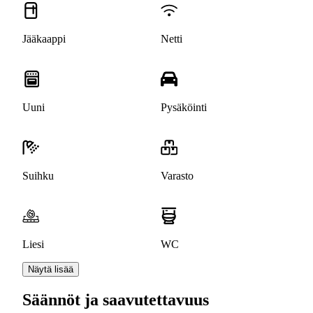
Jääkaappi
Netti
Uuni
Pysäköinti
Suihku
Varasto
Liesi
WC
Näytä lisää
Säännöt ja saavutettavuus