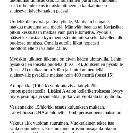
ulkoilumahdollisuuksia. Lintulammen pururata, hiihtolatu
sekä urheilukeskus tenniskenttineen ja kaukaloineen
sijaitsevat kävelymatkan päässä.
Uudehkolle pyörä- ja kävelytielle, Mäntylän baanalle,
matkaa muutama sata metriä. Mäntylän baanaa tai Karjasiltaa
pitkin keskustaan matkaa vain pari kilometriä. Pyörällä
pääset keskustaan kymmenessä minuutissa sekä kävellen alle
puolessa tunnissa. Omalla autolla liikut nopeasti
moottoritielle tai valtatie 22:lle.
Myöskin julkinen liikenne on aivan käden ulottuvilla. Lähin
pysäkki tien toisella puolella (bussi 14), Joutsentien pysäkille
(bussi 21) matkaa noin 300m ja Lintulammentiellä
sijaitsevalle pysäkille matkaa noin 400 metriä (bussi 15).
Autopaikka (10€/kk) vuokrattavissa taloyhtiöltä
jonotusperiaatteella. Lisäksi A-talon kellarikerroksesta löytyy
myös pesutupa ja saunatilat, jotka voit vuokrata taloyhtiöltä.
Vesiennakko 15/hlö/kk, tasaus kulutuksen mukaan.
Taloyhtiössä DNA:n talonetti, 10mb perusnopeus maksuton.
Vakuus 1kk vuokran suuruinen. Vuokralainen tekee itse
sähkösopimuksen. Ensimmäinen irtisanomisajankohta on