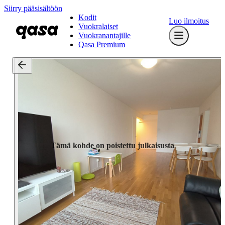
Siirry pääsisältöön
Kodit
Luo ilmoitus
Vuokralaiset
Vuokranantajille
Qasa Premium
Tämä kohde on poistettu julkaisusta