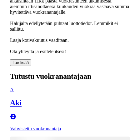
aikaisintaan 11kk päästä vuokrasuhteen alkamisesta,
aiemmin irtisanottaessa kuukauden vuokraa vastaava summa
hyvitettävä vuokranantajalle.
Hakijalta edellytetään puhtaat luottotiedot. Lemmikit ei
sallittu.
Laaja kotivakuutus vaaditaan.
Ota yhteyttä ja esittele itsesi!
Lue lisää
Tutustu vuokranantajaan
A
Aki
Vahvistettu vuokranantaja