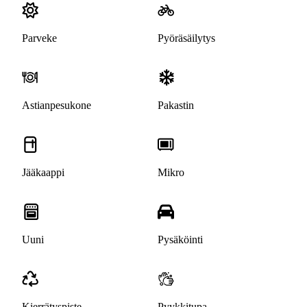
Parveke
Pyöräsäilytys
Astianpesukone
Pakastin
Jääkaappi
Mikro
Uuni
Pysäköinti
Kierrätyspiste
Pyykkitupa