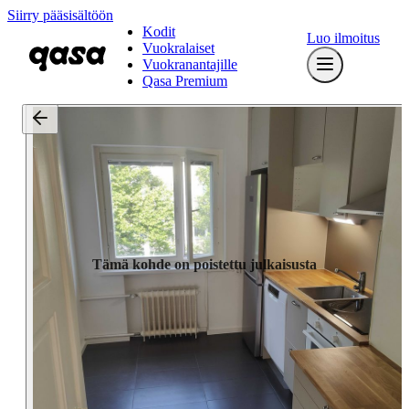
Siirry pääsisältöön
Kodit
Luo ilmoitus
Vuokralaiset
Vuokranantajille
Qasa Premium
Tämä kohde on poistettu julkaisusta