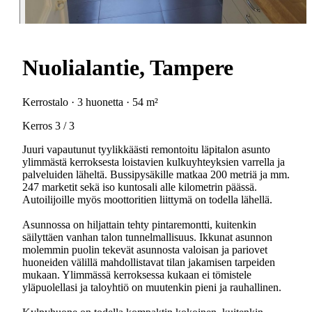
Nuolialantie, Tampere
Kerrostalo · 3 huonetta · 54 m²
Kerros 3 / 3
Juuri vapautunut tyylikkäästi remontoitu läpitalon asunto
ylimmästä kerroksesta loistavien kulkuyhteyksien varrella ja
palveluiden läheltä. Bussipysäkille matkaa 200 metriä ja mm.
247 marketit sekä iso kuntosali alle kilometrin päässä.
Autoilijoille myös moottoritien liittymä on todella lähellä.
Asunnossa on hiljattain tehty pintaremontti, kuitenkin
säilyttäen vanhan talon tunnelmallisuus. Ikkunat asunnon
molemmin puolin tekevät asunnosta valoisan ja pariovet
huoneiden välillä mahdollistavat tilan jakamisen tarpeiden
mukaan. Ylimmässä kerroksessa kukaan ei tömistele
yläpuolellasi ja taloyhtiö on muutenkin pieni ja rauhallinen.