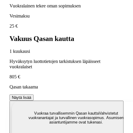
Vuokralainen tekee oman sopimuksen
Vesimaksu
25 €
Vakuus Qasan kautta
1 kuukausi
Hyväksytyn luottotietojen tarkistuksen läpäisseet
vuokralaiset
805 €
Qasan takaama
Näytä lisää
Vuokraa turvallisemmin Qasan kautta
Vahvistetut
vuokranantajat ja turvallinen vuokrasopimus. Asumisen
asiantuntijamme ovat tukenasi.