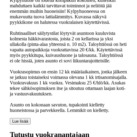
Kylpyhuone on todella kompaktin kokoinen, kuitenkin
mahduttaen kaikki tarvittavat toiminnot ja neliöitä jää
enemmän muihin huoneisiin! Kylpyhuoneessa on
mukavuutta tuova lattialämmitys. Kuvassa näkyvä
pyykkikone on halutessa vuokralaisen käytettävissä.
Ruhtinaalliset säilytystilat löytyvät asuntoon kuuluvista
kolmesta häkkivarastosta, joista 2 on kellarissa ja yksi
ullakolla (pinta-alaa yhteensä n. 10 m2). Taloyhtiössä on heti
vapaita autopaikkoja vuokrattavissa 20 €/kk. Käytettävissä
myös pyykkitupa, kuivaushuone ja talosauna. Taloyhtiössä
ei ole hissiä, joten asunto ei sovi liikuntarajoitteisille.
Vuokrasopimus on ensin 12 kk määräaikainen, jonka jälkeen
se jatkuu toistaiseksi voimassa olevana 1 kk irtisanomisajalla.
Vuokravakuus 1 kk vuokra. Vesimaksu 25 €/hlö/kk. Asukas
tekee sähkösopimuksen itse ja sitoutuu ottamaan laajan koti-
ja vastuuvakuutuksen.
Asunto on kokonaan savuton, tupakointi kielletty
huoneistossa ja parvekkeella. Lemmikit on kielletty.
Lue lisää
Tutustu vuokranantajaan