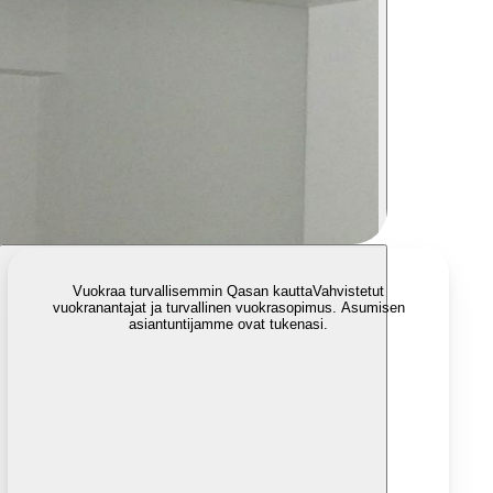
Vuokraa turvallisemmin Qasan kautta
Vahvistetut
vuokranantajat ja turvallinen vuokrasopimus. Asumisen
asiantuntijamme ovat tukenasi.