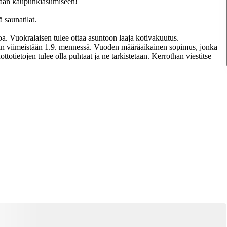
vaan kaupunkiasumiseen!
 saunatilat.
. Vuokralaisen tulee ottaa asuntoon laaja kotivakuutus.
in viimeistään 1.9. mennessä. Vuoden määräaikainen sopimus, jonka
totietojen tulee olla puhtaat ja ne tarkistetaan. Kerrothan viestitse