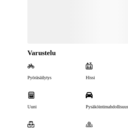
Varustelu
Pyöräsäilytys
Hissi
Uuni
Pysäköintimahdollisuu