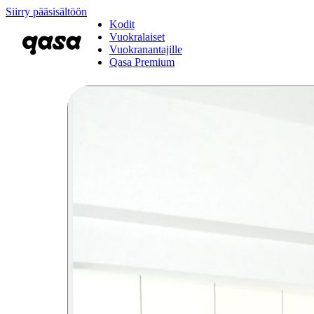
Siirry pääsisältöön
Kodit
Vuokralaiset
Vuokranantajille
Qasa Premium