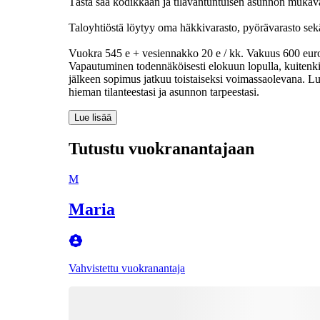
Tästä saa kodikkaan ja tilavantuntuisen asunnon muka
Taloyhtiöstä löytyy oma häkkivarasto, pyörävarasto sekä
Vuokra 545 e + vesiennakko 20 e / kk. Vakuus 600 euroa
Vapautuminen todennäköisesti elokuun lopulla, kuitenk
jälkeen sopimus jatkuu toistaiseksi voimassaolevana. Luot
hieman tilanteestasi ja asunnon tarpeestasi.
Lue lisää
Tutustu vuokranantajaan
M
Maria
Vahvistettu vuokranantaja