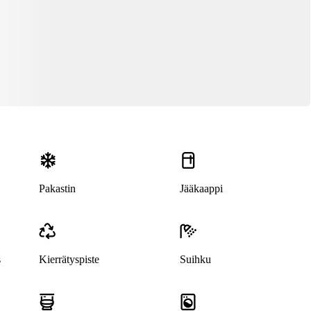
Pakastin
Jääkaappi
s
Kierrätyspiste
Suihku