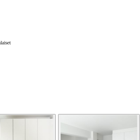
laiset