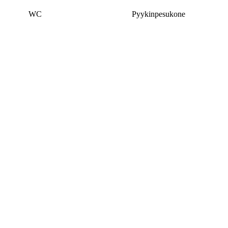
WC
Pyykinpesukone
Tämä kohde on poistettu julkaisusta