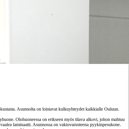
kustasta. Asunnolta on loistavat kulkuyhteydet kaikkialle Ouluun.
ylpyhuone. Olohuoneessa on erikseen myös tilava alkovi, johon mahtuu
sa vaalea laminaatti. Asunnossa on vakiovarusteena pyykinpesukone.