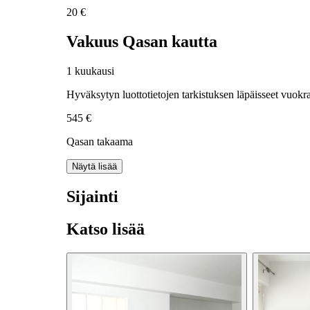
20 €
Vakuus Qasan kautta
1 kuukausi
Hyväksytyn luottotietojen tarkistuksen läpäisseet vuokra
545 €
Qasan takaama
Näytä lisää
Sijainti
Katso lisää